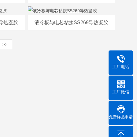
8导热凝胶
液冷板与电芯粘接SS269导热凝胶
>>
工厂电话
工厂微信
免费样品申请